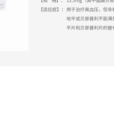
【规 格】：
12.5mg（其中盐酸贝那
【适应症】：
用于治疗高血压，但非
地平或贝那普利不能满
平片和贝那普利片的替