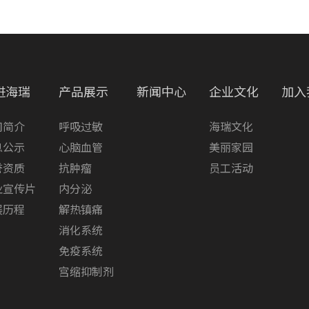
进海瑞
产品展示
新闻中心
企业文化
加入
司简介
呼吸过敏
海瑞文化
息公示
心脑血管
美丽家园
誉资质
抗肿瘤
员工活动
业宣传片
内分泌
展历程
解热镇痛
消化系统
免疫系统
宫缩抑制剂