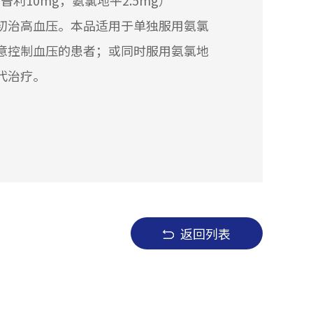
普利10mg，氨氯地平2.5mg）
初治高血压。本品适用于单独服用氨氯
意控制血压的患者；或同时服用氨氯地
代治疗。
返回列表