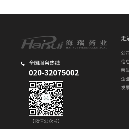
走
公
信
全国服务热线
荣
020-32075002
企
发
【微信公众号】