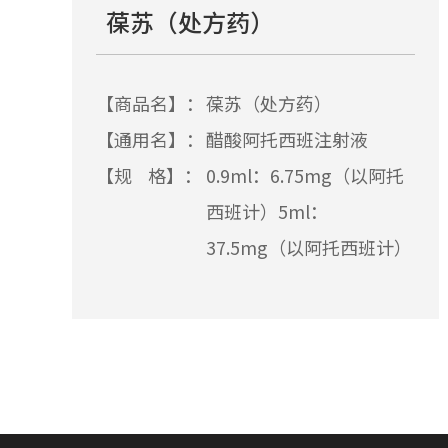
葆苏（处方药）
【商品名】：
葆苏（处方药）
【通用名】：
醋酸阿托西班注射液
【规 格】：
0.9ml：6.75mg（以阿托
西班计）5ml：
37.5mg（以阿托西班计）
【适应症】：
阿托西班用于有下列情况
的妊娠妇女，以推迟即将
出现的早产:每次至少30秒
的规律子宫收缩，每30分
钟内≥4次；宫颈扩张1～