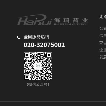
3cm（未经产妇0～3cm）
和子宫软化度/变薄
走
≥50%；年龄≥18；妊娠
公
24至33足周；胎心率正
信
全国服务热线
常。
荣
020-32075002
企
发
【微信公众号】